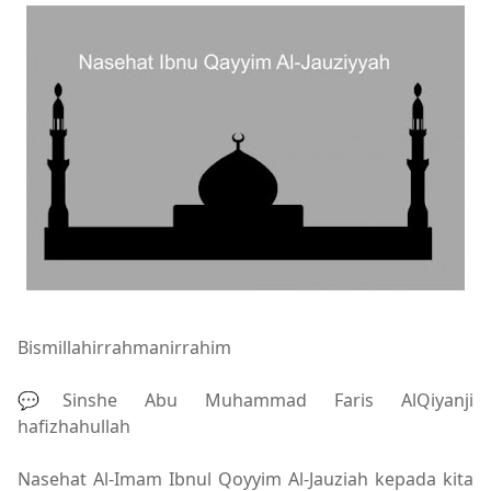
Bismillahirrahmanirrahim
💬Sinshe Abu Muhammad Faris AlQiyanji
hafizhahullah
Nasehat Al-Imam Ibnul Qoyyim Al-Jauziah kepada kita