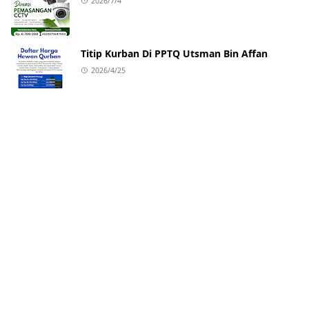
2026/7/4
Titip Kurban Di PPTQ Utsman Bin Affan
2026/4/25
Buka Donasi Paving Block
2026/4/6
PSDB TP. 2026 - 2027
2025/9/29
Bahagianya Seorang Hamba
2025/6/28