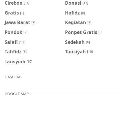
Cirebon
Donasi
[14]
[17]
Gratis
Hafidz
[1]
[6]
Jawa Barat
Kegiatan
[7]
[7]
Pondok
Ponpes Gratis
[7]
[3]
Salafi
Sedekah
[10]
[6]
Tahfidz
Tausiyah
[5]
[10]
Tausyiah
[60]
HASHTAG
GOOGLE MAP