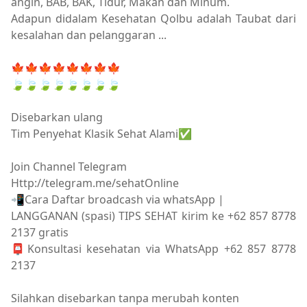
angin, BAB, BAK, Tidur, Makan dan Minum.
Adapun didalam Kesehatan Qolbu adalah Taubat dari
kesalahan dan pelanggaran ...
🍁🍁🍁🍁🍁🍁🍁🍁
🍃🍃🍃🍃🍃🍃🍃🍃
Disebarkan ulang
Tim Penyehat Klasik Sehat Alami✅
Join Channel Telegram
Http://telegram.me/sehatOnline
📲Cara Daftar broadcash via whatsApp |
LANGGANAN (spasi) TIPS SEHAT kirim ke +62 857 8778
2137 gratis
📮Konsultasi kesehatan via WhatsApp +62 857 8778
2137
Silahkan disebarkan tanpa merubah konten