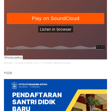
Murotal
·
Complete Quran Juz' ( 3 ) Shaikh Mishary Alafasy
PSDB