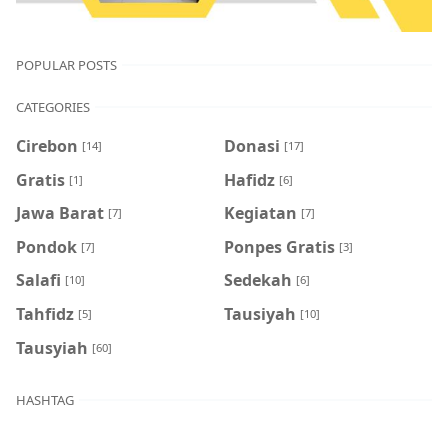
POPULAR POSTS
CATEGORIES
Cirebon
Donasi
[14]
[17]
Gratis
Hafidz
[1]
[6]
Jawa Barat
Kegiatan
[7]
[7]
Pondok
Ponpes Gratis
[7]
[3]
Salafi
Sedekah
[10]
[6]
Tahfidz
Tausiyah
[5]
[10]
Tausyiah
[60]
HASHTAG