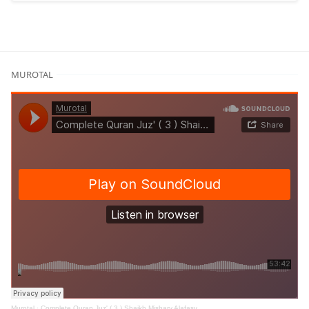
MUROTAL
Murotal
·
Complete Quran Juz' ( 3 ) Shaikh Mishary Alafasy